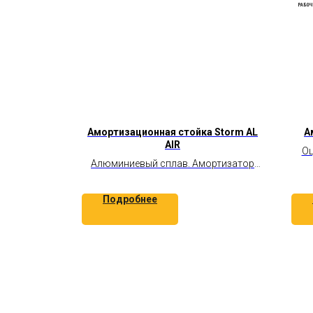
Амортизационная стойка Storm AL
А
AIR
Оц
Алюминиевый сплав. Амортизатор
DNM AO 38RC. Регулировка отскока.
Резиновый демпфер. Полезная
Подробнее
нагрузка 60-120 кг.