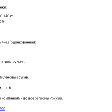
ики:
0-140 кг
сти
5 4мм (оцинкованная)
ка, инструкция.
тиленовый рукав.
 вес 6 кг
 компаниями во все регионы России.
200