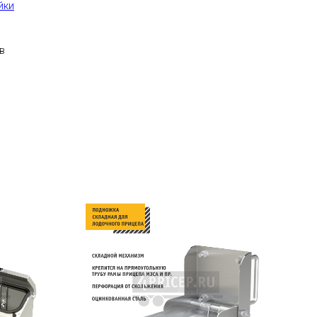
йки
в