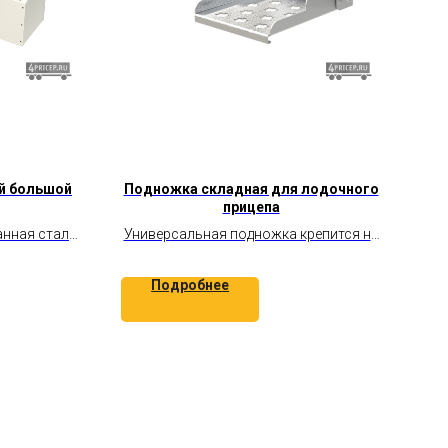
й большой
Подножка складная для лодочного
прицепа
нная сталь.
Универсальная подножка крепится на
метичный.
прямоугольную трубу, имеет
перфорацию
Подробнее