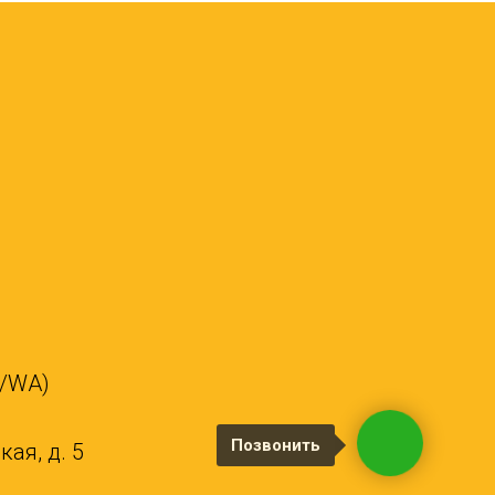
X/WA)
Позвонить
ая, д. 5