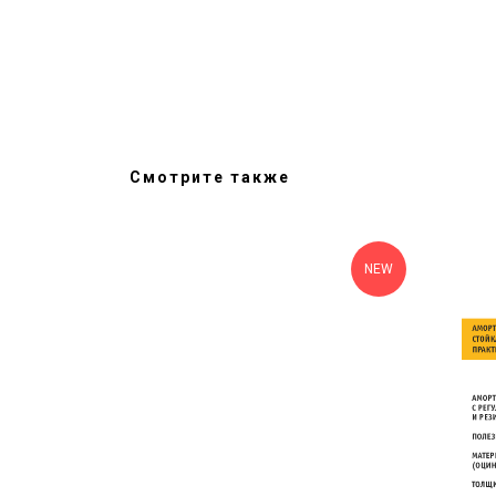
Я
Смотрите также
KTIK
NEW
ОДОВ