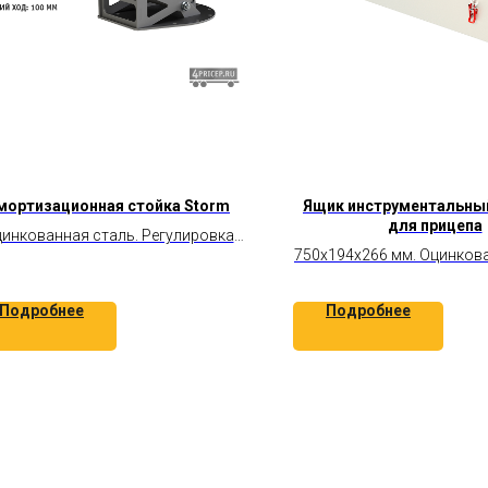
мортизационная стойка Storm
Ящик инструментальны
для прицепа
инкованная сталь. Регулировка
750х194х266 мм. Оцинкова
отскока. Резиновый демпфер.
Крепится на раму. Гер
Полезная нагрузка 60-120 кг.
Подробнее
Подробнее