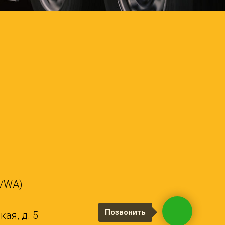
X/WA)
Позвонить
ая, д. 5