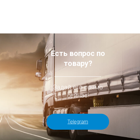
Есть вопрос по
товару?
Задай его прямо
сейчас!
Telegram