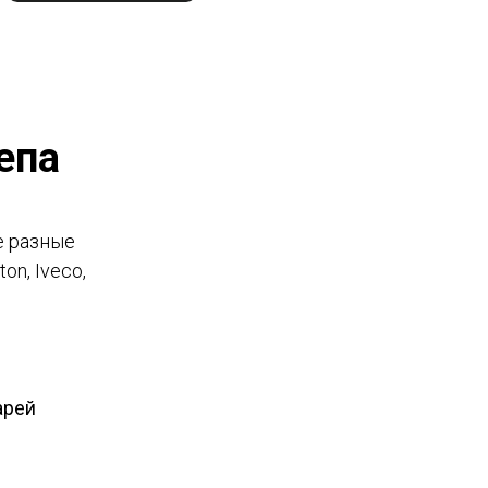
епа
е разные
on, Iveco,
арей