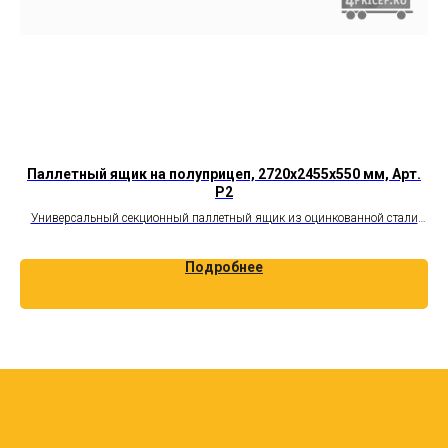
т.
Паллетный ящик на полуприцеп, 2720х2455х550 мм, Арт.
P2
ли
Универсальный секционный паллетный ящик из оцинкованной стали
У
толщиной 1,5 мм, вместительность 24 паллеты
Подробнее