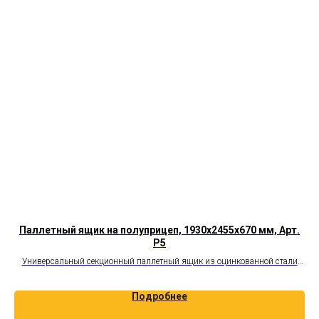
т.
Паллетный ящик на полуприцеп, 1930х2455х670 мм, Арт.
P5
К
ли
Универсальный секционный паллетный ящик из оцинкованной стали
толщиной 1,5 мм, вместительность 20 паллет
Подробнее