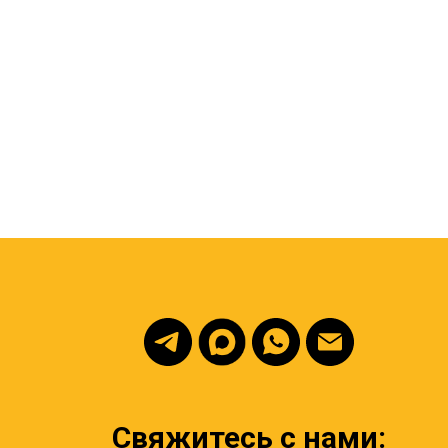
Оцинкованные секционны
Универсальный секционный
ящики на рамные и бе
аллетный ящик из оцинкованной
полуприцепы.
стали толщиной 1,5 мм,
Подробнее
Подробнее
вместительность 30 паллет
Свяжитесь с нами: