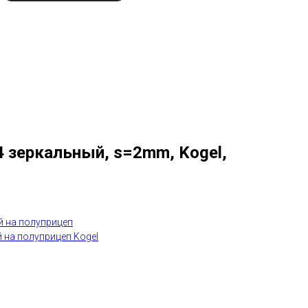
4 зеркальный, s=2mm, Kogel,
й на полуприцеп
 на полуприцеп Kogel