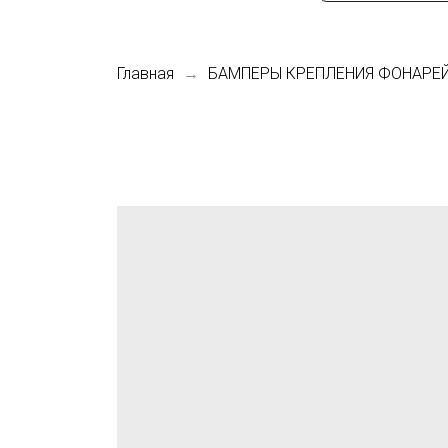
Главная
БАМПЕРЫ КРЕПЛЕНИЯ ФОНАРЕ
са
КИ
о РФ
В