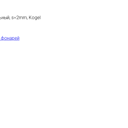
ьный, s=2mm, Kogel
 фонарей